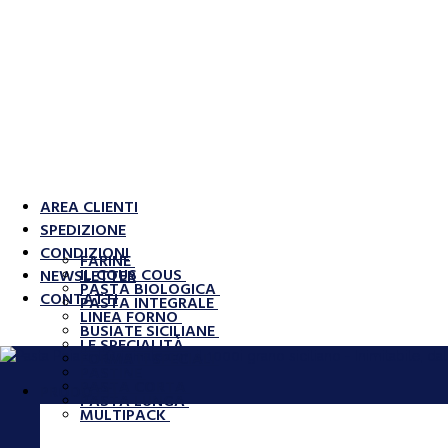
AREA CLIENTI
SPEDIZIONE
CONDIZIONI
FARINE
IL COUS COUS
NEWSLETTER
PASTA BIOLOGICA
CONTATTI
PASTA INTEGRALE
LINEA FORNO
BUSIATE SICILIANE
LE SPECIALITÀ
FORMATI SPECIALI
PASTINE
PASTA CORTA
PRODOTTI
PASTA LUNGA
MULTIPACK