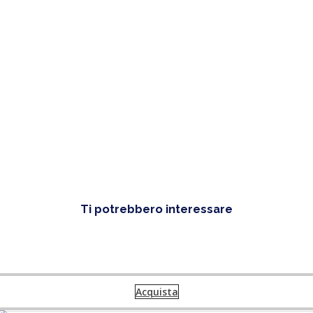
72 g
3,0 g
3,0 g
12 g
<0,01 g
Ti potrebbero interessare
Acquista