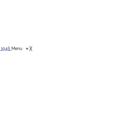
Menu
≡
╳